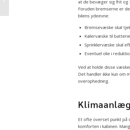
at de bevæger sig frit og 
dokumentation på alle
Foruden bremserne er der 
service...
bilens ydeevne:
Bremsevæske skal tjek
Kølervæske til batteri
Sprinklervæske skal ef
Eventuel olie i redukti
Ved at holde disse væsker 
Det handler ikke kun om m
overophedning.
Klimaanlæg
Et ofte overset punkt på d
komforten i kabinen. Mang