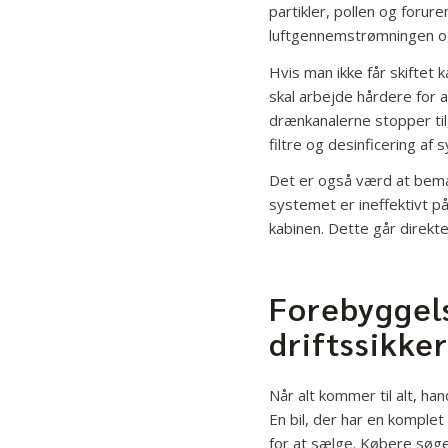
partikler, pollen og forure
luftgennemstrømningen og k
Hvis man ikke får skiftet
skal arbejde hårdere for a
drænkanalerne stopper til,
filtre og desinficering af
Det er også værd at bemær
systemet er ineffektivt p
kabinen. Dette går direkte
Forebyggels
driftssikke
Når alt kommer til alt, ha
En bil, der har en komplet
for at sælge. Købere søge