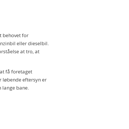
t behovet for
nbil eller dieselbil.
ståelse at tro, at
at få foretaget
r løbende eftersyn er
n lange bane.