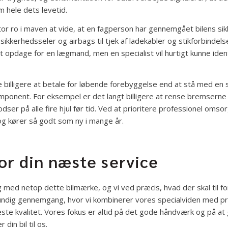
 hele dets levetid.
or ro i maven at vide, at en fagperson har gennemgået bilens s
 sikkerhedsseler og airbags til tjek af ladekabler og stikforbindelse
opdage for en lægmand, men en specialist vil hurtigt kunne ident
 billigere at betale for løbende forebyggelse end at stå med en s
mponent. For eksempel er det langt billigere at rense bremserne å
dser på alle fire hjul før tid. Ved at prioritere professionel omsorg 
 og kører så godt som ny i mange år.
for din næste service
g med netop dette bilmærke, og vi ved præcis, hvad der skal til fo
grundig gennemgang, hvor vi kombinerer vores specialviden med pr
jeste kvalitet. Vores fokus er altid på det gode håndværk og på at 
din bil til os.