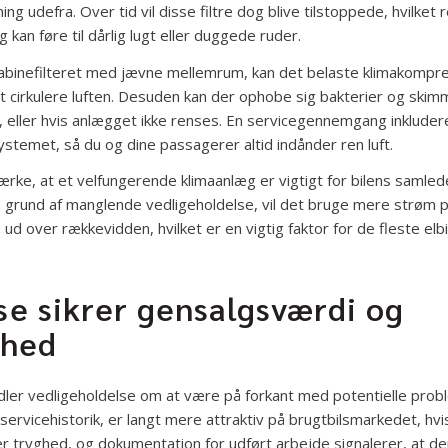
ning udefra. Over tid vil disse filtre dog blive tilstoppede, hvilket
an føre til dårlig lugt eller duggede ruder.
 kabinefilteret med jævne mellemrum, kan det belaste klimakompr
t cirkulere luften. Desuden kan der ophobe sig bakterier og skimm
 eller hvis anlægget ikke renses. En servicegennemgang inkluderer
 systemet, så du og dine passagerer altid indånder ren luft.
ke, at et velfungerende klimaanlæg er vigtigt for bilens samled
å grund af manglende vedligeholdelse, vil det bruge mere strøm p
 ud over rækkevidden, hvilket er en vigtig faktor for de fleste elb
e sikrer gensalgsværdi og
rhed
ndler vedligeholdelse om at være på forkant med potentielle proble
 servicehistorik, er langt mere attraktiv på brugtbilsmarkedet, hv
r tryghed, og dokumentation for udført arbejde signalerer, at de