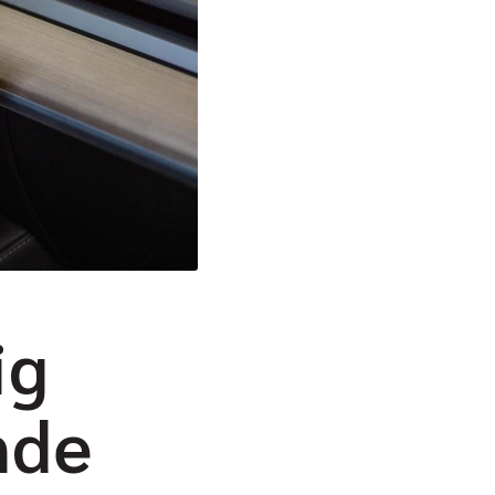
ig
nde