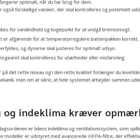
fungerer optimalt, når du har brug for dem.
også forskellige væsker, der skal kontrolleres og potentielt udsk
kes for vandindhold og kogepunkt for at undgå bremsesvigt.
et er afgørende for at temperaturregulere batteripakken korrekt.
terfyldes, og dyserne skal justeres for optimalt udsyn.
onsgearet skal kontrolleres for utætheder eller misfarvning.
på det rette niveau og i den rette kvalitet forlænger du levetiden
ekanik, men om at sikre, at hele systemet arbejder sammen uden u
 og indeklima kræver opmæ
agsordenen er bilens indeklima og ventilationssystem, som spiller
e modeller er udstyret med avancerede HEPA-filtre, der effektivt