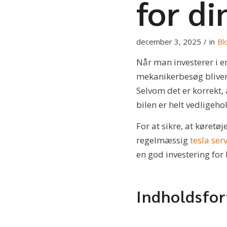
for di
december 3, 2025
/
in
Bl
Når man investerer i e
mekanikerbesøg bliver 
Selvom det er korrekt, 
bilen er helt vedligehol
For at sikre, at køretø
regelmæssig
tesla ser
en god investering fo
Indholdsfo