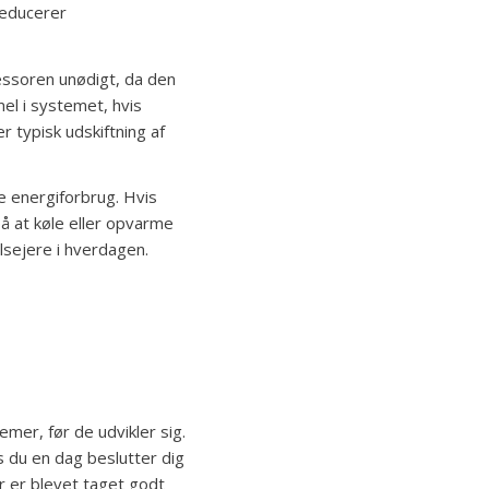
 reducerer
essoren unødigt, da den
el i systemet, hvis
 typisk udskiftning af
e energiforbrug. Hvis
å at køle eller opvarme
ilsejere i hverdagen.
mer, før de udvikler sig.
is du en dag beslutter dig
r er blevet taget godt