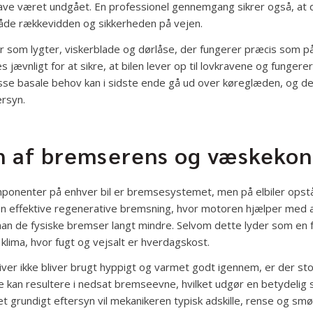
have været undgået. En professionel gennemgang sikrer også, at 
både rækkevidden og sikkerheden på vejen.
 som lygter, viskerblade og dørlåse, der fungerer præcis som på
es jævnligt for at sikre, at bilen lever op til lovkravene og funger
sse basale behov kan i sidste ende gå ud over køreglæden, og der
ersyn.
n af bremserens og væskekon
mponenter på enhver bil er bremsesystemet, men på elbiler opstå
en effektive regenerative bremsning, hvor motoren hjælper med a
n de fysiske bremser langt mindre. Selvom dette lyder som en fo
 klima, hvor fugt og vejsalt er hverdagskost.
er ikke bliver brugt hyppigt og varmet godt igennem, er der stor 
te kan resultere i nedsat bremseevne, hvilket udgør en betydelig s
t grundigt eftersyn vil mekanikeren typisk adskille, rense og smø