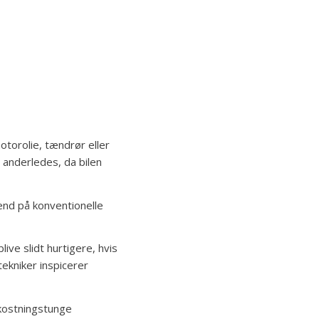
motorolie, tændrør eller
 anderledes, da bilen
end på konventionelle
ve slidt hurtigere, hvis
ekniker inspicerer
mkostningstunge