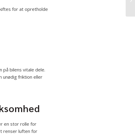
iftes for at opretholde
 på bilens vitale dele.
nødig friktion eller
rksomhed
 en stor rolle for
 renser luften for