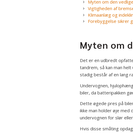
Myten om den vedligeh
Vigtigheden af brems
Klimaanlæg og indek
Forebyggelse sikrer g
Myten om de
Det er en udbredt opfattel
tandrem, så kan man helt 
stadig består af en lang 
Undervognen, hjulophænget
biler, da batteripakken gør
Dette øgede pres på bilen
ikke man holder øje med d
undervognen for slør ell
Hvis disse småting opdage