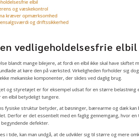
oldelsesfrie elbil
erens og væskekontrol
lima kræver opmærksomhed
ensalgsværdi og driftssikkerhed
n vedligeholdelsesfrie elbil
se blandt mange bilejere, at fordi en elbil ikke skal have skiftet 
undlade at køre den på værksted. Virkeligheden forholder sig dog
række mekaniske komponenter, der slides ved daglig brug.
 og styretøjet er for eksempel udsat for en større belastning 
 en elbil betydeligt tungere.
s fysiske struktur betyder, at bøsninger, bærearme og dæk kan bli
et. Derfor er det essentielt med en faglig gennemgang, hvor en t
er begyndende defekter.
s i tide, kan man undgå, at de udvikler sig til større og mere o