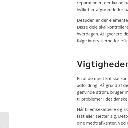
reparationer, der kunne 
hvilket er afgørende for 
Desuden er der elementer
Disse dele skal kontroller
hverdagen. At ignorere di
følge intervallerne for eft
Vigtighede
En af de mest kritiske ko
udfordring. På grund af d
genvinde strøm, bruger ma
til problemer i det danske
Når bremsekalibere og skiv
fast eller sætter sig. Det
Sådan sikrer et Tesla
dine medtrafikanter. Ved e
værksted kvalitet og