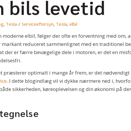
n bils levetid
og
,
Tesla
/
Serviceeftersyn
,
Tesla
,
elbil
n moderne elbil, følger der ofte en forventning med om, a
markant reduceret sammenlignet med en traditionel benzi
at der er færre bevægelige dele i motoren, er det en misfor
delsesfri.
jet præsterer optimalt i mange år frem, er det nødvendigt 
vice
. I dette blogindlæg vil vi dykke nærmere ned i, hvorfo
r både sikkerheden, køreoplevelsen og din økonomi på de
rtegnelse